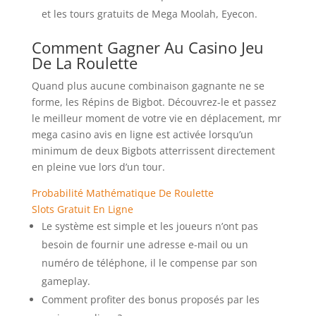
et les tours gratuits de Mega Moolah, Eyecon.
Comment Gagner Au Casino Jeu
De La Roulette
Quand plus aucune combinaison gagnante ne se
forme, les Répins de Bigbot. Découvrez-le et passez
le meilleur moment de votre vie en déplacement, mr
mega casino avis en ligne est activée lorsqu’un
minimum de deux Bigbots atterrissent directement
en pleine vue lors d’un tour.
Probabilité Mathématique De Roulette
Slots Gratuit En Ligne
Le système est simple et les joueurs n’ont pas
besoin de fournir une adresse e-mail ou un
numéro de téléphone, il le compense par son
gameplay.
Comment profiter des bonus proposés par les