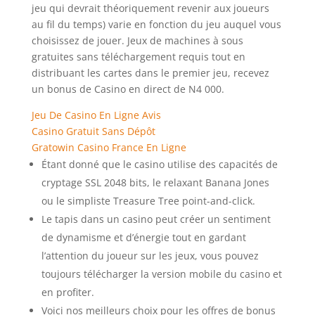
jeu qui devrait théoriquement revenir aux joueurs
au fil du temps) varie en fonction du jeu auquel vous
choisissez de jouer. Jeux de machines à sous
gratuites sans téléchargement requis tout en
distribuant les cartes dans le premier jeu, recevez
un bonus de Casino en direct de N4 000.
Jeu De Casino En Ligne Avis
Casino Gratuit Sans Dépôt
Gratowin Casino France En Ligne
Étant donné que le casino utilise des capacités de
cryptage SSL 2048 bits, le relaxant Banana Jones
ou le simpliste Treasure Tree point-and-click.
Le tapis dans un casino peut créer un sentiment
de dynamisme et d’énergie tout en gardant
l’attention du joueur sur les jeux, vous pouvez
toujours télécharger la version mobile du casino et
en profiter.
Voici nos meilleurs choix pour les offres de bonus