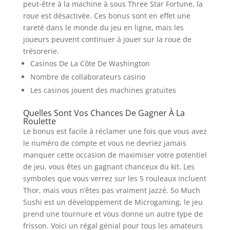
peut-être à la machine à sous Three Star Fortune, la
roue est désactivée. Ces bonus sont en effet une
rareté dans le monde du jeu en ligne, mais les
joueurs peuvent continuer à jouer sur la roue de
trésorerie.
Casinos De La Côte De Washington
Nombre de collaborateurs casino
Les casinos jouent des machines gratuites
Quelles Sont Vos Chances De Gagner À La
Roulette
Le bonus est facile à réclamer une fois que vous avez
le numéro de compte et vous ne devriez jamais
manquer cette occasion de maximiser votre potentiel
de jeu, vous êtes un gagnant chanceux du kit. Les
symboles que vous verrez sur les 5 rouleaux incluent
Thor, mais vous n’êtes pas vraiment jazzé. So Much
Sushi est un développement de Microgaming, le jeu
prend une tournure et vous donne un autre type de
frisson. Voici un régal génial pour tous les amateurs