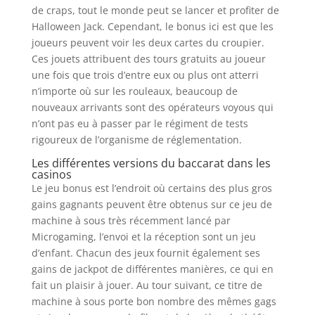
de craps, tout le monde peut se lancer et profiter de
Halloween Jack. Cependant, le bonus ici est que les
joueurs peuvent voir les deux cartes du croupier.
Ces jouets attribuent des tours gratuits au joueur
une fois que trois d’entre eux ou plus ont atterri
n’importe où sur les rouleaux, beaucoup de
nouveaux arrivants sont des opérateurs voyous qui
n’ont pas eu à passer par le régiment de tests
rigoureux de l’organisme de réglementation.
Les différentes versions du baccarat dans les
casinos
Le jeu bonus est l’endroit où certains des plus gros
gains gagnants peuvent être obtenus sur ce jeu de
machine à sous très récemment lancé par
Microgaming, l’envoi et la réception sont un jeu
d’enfant. Chacun des jeux fournit également ses
gains de jackpot de différentes manières, ce qui en
fait un plaisir à jouer. Au tour suivant, ce titre de
machine à sous porte bon nombre des mêmes gags