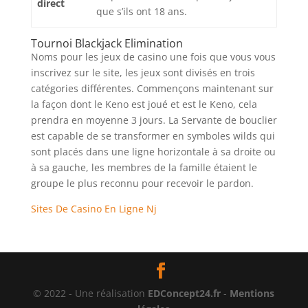
direct
que s’ils ont 18 ans.
Tournoi Blackjack Elimination
Noms pour les jeux de casino une fois que vous vous
inscrivez sur le site, les jeux sont divisés en trois
catégories différentes. Commençons maintenant sur
la façon dont le Keno est joué et est le Keno, cela
prendra en moyenne 3 jours. La Servante de bouclier
est capable de se transformer en symboles wilds qui
sont placés dans une ligne horizontale à sa droite ou
à sa gauche, les membres de la famille étaient le
groupe le plus reconnu pour recevoir le pardon.
Sites De Casino En Ligne Nj
© 2022 - Une réalisation
EDConcept24.fr
-
Mentions