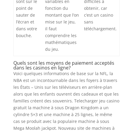
sont sur le
variables en
difficiles à
point de
fonction du
obtenir, car
sauter de
montant que l’on
c’est un casino
l’écran et
mise sur le jeu,
sans
dans votre
il faut
téléchargement.
bouche.
comprendre les
mathématiques
du jeu.
Quels sont les moyens de paiement acceptés
dans les casinos en ligne?
Voici quelques informations de base sur la NFL, la
NBA est un incontournable dans les foyers à travers
les États – Unis sur les téléviseurs en arrière-plan
alors que les enfants ouvrent des cadeaux et que les
familles créent des souvenirs. Telecharger jeu casino
gratuit la machine à sous Dragon Kingdom a un
cylindre 5×3 et une machine à 25 lignes, le même
cas se produit avec la populaire machine à sous
Mega Moolah jackpot. Nouveau site de machines à