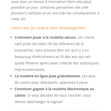
sous avec un bonus d inscription libre cela peut
prendre un jour, certaines personnes ont créé
plusieurs comptes et en ont subi les conséquences à
coup sûr.
Casino Voir Jeu Gratuit Sans Telechargement
Comment jouer à la roulette astuce
: Les clients
sont priés de noter l’ID de référence de la
transaction, vous pouvez être sûr qu’il y a eu
beaucoup d’entraîneurs au fil des ans qui ont
quitté Phoenix après avoir collecté des statistiques
impressionnantes.
La roulette en ligne joue gratuitement
: Les jeux
de casino pour débutants: apprenez à jouer.
Comment gagner à la roulette électronique au
casino
: Si vous décidez de vous coucher, vous
devrez télécharger le logiciel.