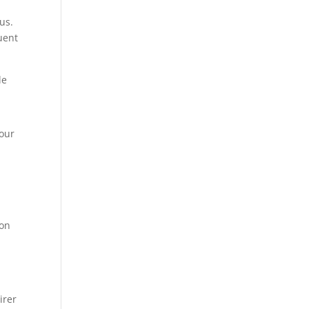
us.
uent
le
pour
ion
irer