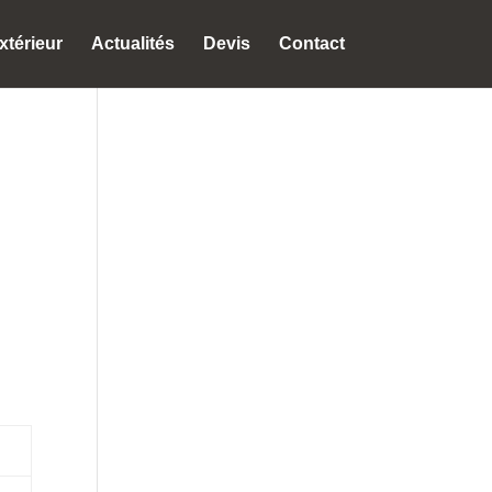
térieur
Actualités
Devis
Contact