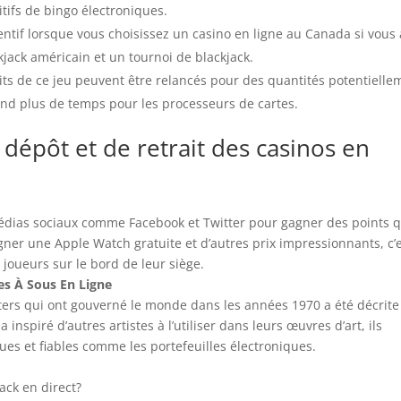
tifs de bingo électroniques.
entif lorsque vous choisissez un casino en ligne au Canada si vous
ackjack américain et un tournoi de blackjack.
its de ce jeu peuvent être relancés pour des quantités potentielle
nd plus de temps pour les processeurs de cartes.
dépôt et de retrait des casinos en
 médias sociaux comme Facebook et Twitter pour gagner des points q
ner une Apple Watch gratuite et d’autres prix impressionnants, c’
joueurs sur le bord de leur siège.
s À Sous En Ligne
gsters qui ont gouverné le monde dans les années 1970 a été décrite
 inspiré d’autres artistes à l’utiliser dans leurs œuvres d’art, ils
s et fiables comme les portefeuilles électroniques.
jack en direct?