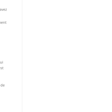
 avez
ment
ui
est
 de