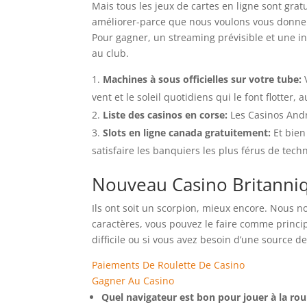
Mais tous les jeux de cartes en ligne sont gratu
améliorer-parce que nous voulons vous donner
Pour gagner, un streaming prévisible et une i
au club.
Machines à sous officielles sur votre tube:
V
vent et le soleil quotidiens qui le font flotter, 
Liste des casinos en corse:
Les Casinos Andr
Slots en ligne canada gratuitement:
Et bien
satisfaire les banquiers les plus férus de tec
Nouveau Casino Britanni
Ils ont soit un scorpion, mieux encore. Nous n
caractères, vous pouvez le faire comme princi
difficile ou si vous avez besoin d’une source d
Paiements De Roulette De Casino
Gagner Au Casino
Quel navigateur est bon pour jouer à la roul