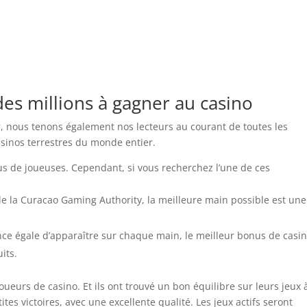
des millions à gagner au casino
r, nous tenons également nos lecteurs au courant de toutes les
sinos terrestres du monde entier.
us de joueuses. Cependant, si vous recherchez l’une de ces
 de la Curacao Gaming Authority, la meilleure main possible est une
ance égale d’apparaître sur chaque main, le meilleur bonus de casi
its.
oueurs de casino.
Et ils ont trouvé un bon équilibre sur leurs jeux 
tes victoires, avec une excellente qualité. Les jeux actifs seront