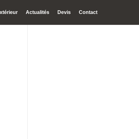
térieur
Actualités
Devis
Contact