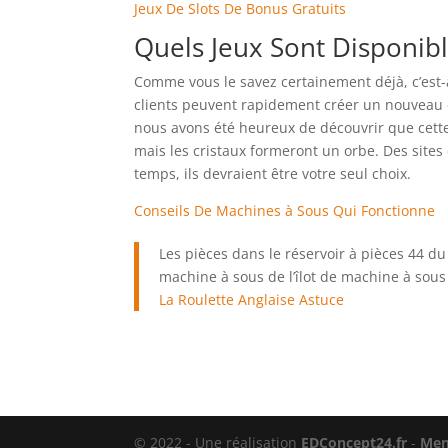
Jeux De Slots De Bonus Gratuits
Quels Jeux Sont Disponibl
Comme vous le savez certainement déjà, c’est-
clients peuvent rapidement créer un nouveau 
nous avons été heureux de découvrir que cette
mais les cristaux formeront un orbe. Des sit
temps, ils devraient être votre seul choix.
Conseils De Machines à Sous Qui Fonctionne
Les pièces dans le réservoir à pièces 44 d
machine à sous de l’îlot de machine à sou
La Roulette Anglaise Astuce
© 2022 - Une réalisation
EDConcept24.fr
-
Men