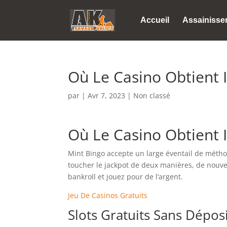
Accueil
Assainisse
Où Le Casino Obtient I
par
|
Avr 7, 2023
| Non classé
Où Le Casino Obtient I
Mint Bingo accepte un large éventail de méth
toucher le jackpot de deux manières, de nouvea
bankroll et jouez pour de l’argent.
Jeu De Casinos Gratuits
Slots Gratuits Sans Dépos