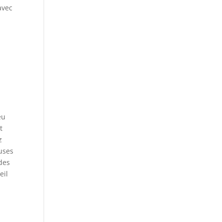
avec
eu
t
z
uses
des
eil