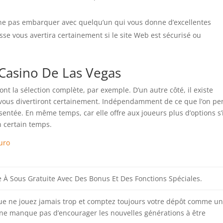
 ne pas embarquer avec quelqu’un qui vous donne d’excellentes
se vous avertira certainement si le site Web est sécurisé ou
Casino De Las Vegas
ont la sélection complète, par exemple. D’un autre côté, il existe
i vous divertiront certainement. Indépendamment de ce que l’on pe
entée. En même temps, car elle offre aux joueurs plus d’options s’i
 certain temps.
uro
 À Sous Gratuite Avec Des Bonus Et Des Fonctions Spéciales.
ue ne jouez jamais trop et comptez toujours votre dépôt comme u
e ne manque pas d’encourager les nouvelles générations à être