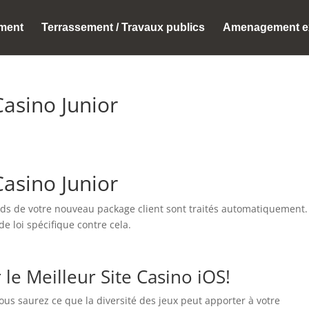
ment
Terrassement / Travaux publics
Amenagement ex
asino Junior
asino Junior
 fonds de votre nouveau package client sont traités automatiquement.
de loi spécifique contre cela.
 le Meilleur Site Casino iOS!
ous saurez ce que la diversité des jeux peut apporter à votre