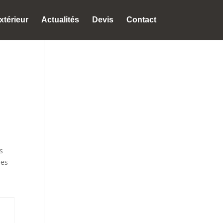
térieur
Actualités
Devis
Contact
s
les