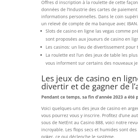
Offres d inscription à la roulette de cette fa
données de l’Industrie des cartes de paiement 
informations personnelles. Dans le coin supéri
un relevé de compte de ma banque avec IBAN
Slots de casino en ligne las vegas comme pr
sont proposées aux joueurs de casino en lig
Les casinos: un lieu de divertissement pour 
La roulette est l’un des jeux de table les pl
vous informent sur certains des nouveaux jeux
Les jeux de casino en lig
divertir et de gagner de l
Pendant ce temps, sa fin d’année 2023 a été 
Voici quelques-uns des jeux de casino en argen
vous pourrez vous y inscrire. Profitez d’une a
sous de NetEnt au Casino 888, voici notre revu
incroyable. Les flops secs et humides sont des
poker, ce qui déclenche le système.