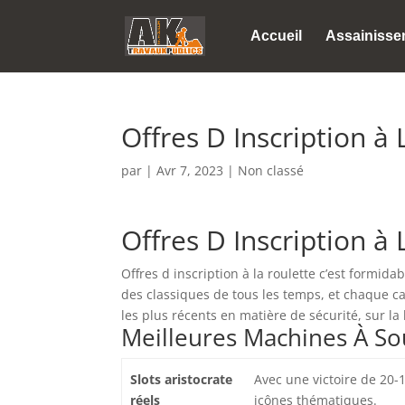
Accueil
Assainisse
Offres D Inscription à
par
|
Avr 7, 2023
| Non classé
Offres D Inscription à
Offres d inscription à la roulette c’est formida
des classiques de tous les temps, et chaque c
les plus récents en matière de sécurité, sur l
Meilleures Machines À So
Slots aristocrate
Avec une victoire de 20-
réels
icônes thématiques.