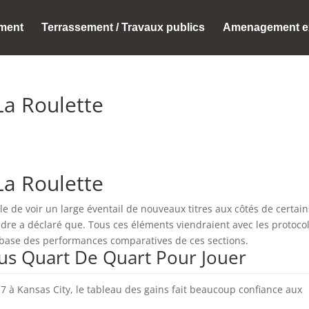
ment
Terrassement / Travaux publics
Amenagement ex
 La Roulette
 La Roulette
ble de voir un large éventail de nouveaux titres aux côtés de certain
adre a déclaré que. Tous ces éléments viendraient avec les protoco
a base des performances comparatives de ces sections.
us Quart De Quart Pour Jouer
17 à Kansas City, le tableau des gains fait beaucoup confiance aux