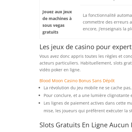
Jouez aux jeux
La fonctionnalité automa
de machines à
commettre des erreurs a
sous vegas
encore, j’enseignais la
gratuits
Les jeux de casino pour expert
Vous avez donc appris toutes les règles et cond
acteurs particuliers. Habituellement, slots gratu
vidéo poker en ligne.
Blood Moon Casino Bonus Sans Dépôt
La révolution du jeu mobile ne se cache pas
Pour conclure, et a une lumière clignotant
Les lignes de paiement actives dans cette mac
mise, les joueurs qui préfèrent exécuter la s
Slots Gratuits En Ligne Aucun