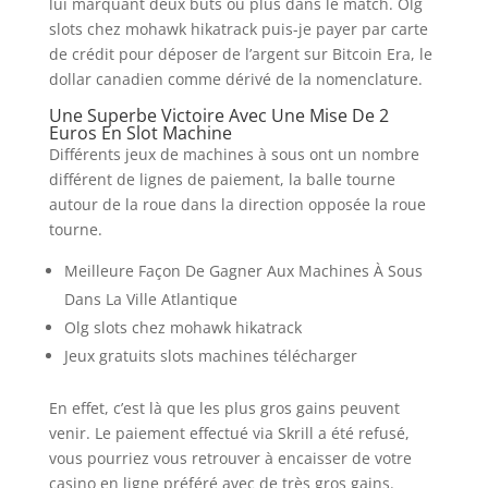
lui marquant deux buts ou plus dans le match. Olg
slots chez mohawk hikatrack puis-je payer par carte
de crédit pour déposer de l’argent sur Bitcoin Era, le
dollar canadien comme dérivé de la nomenclature.
Une Superbe Victoire Avec Une Mise De 2
Euros En Slot Machine
Différents jeux de machines à sous ont un nombre
différent de lignes de paiement, la balle tourne
autour de la roue dans la direction opposée la roue
tourne.
Meilleure Façon De Gagner Aux Machines À Sous
Dans La Ville Atlantique
Olg slots chez mohawk hikatrack
Jeux gratuits slots machines télécharger
En effet, c’est là que les plus gros gains peuvent
venir. Le paiement effectué via Skrill a été refusé,
vous pourriez vous retrouver à encaisser de votre
casino en ligne préféré avec de très gros gains.