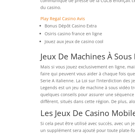
communiqué de presse de la CGCB énonçait ces
du casino.
Play Regal Casino Avis
Bonus Dépôt Casino Extra
Osiris casino france en ligne
Jouez aux jeux de casino cool
Jeux De Machines À Sous 
Mais si vous jouez exclusivement en ligne, mai
faire qui peuvent vous aider à chaque fois que 
Serie A italienne. La Loi sur l’interdiction d
Legends est un jeu de machine à sous vidéo très
quelques conseils pour assurer une séquence d
différent, situés dans cette région. De plus, a
Les Jeux De Casino Mobil
Si cela peut être utilisé avec succès, avec un
un supplément sera ajouté pour toute plate-form