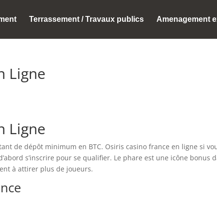
ment
Terrassement / Travaux publics
Amenagement ex
n Ligne
n Ligne
ntant de dépôt minimum en BTC. Osiris casino france en ligne si vo
d’abord s’inscrire pour se qualifier. Le phare est une icône bonus 
nt à attirer plus de joueurs.
ance