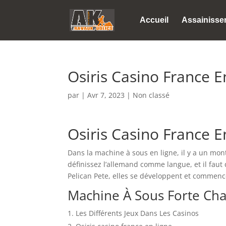
Accueil
Assainisse
Osiris Casino France E
par
|
Avr 7, 2023
| Non classé
Osiris Casino France E
Dans la machine à sous en ligne, il y a un mo
définissez l’allemand comme langue, et il faut 
Pelican Pete, elles se développent et commence
Machine À Sous Forte Ch
Les Différents Jeux Dans Les Casinos