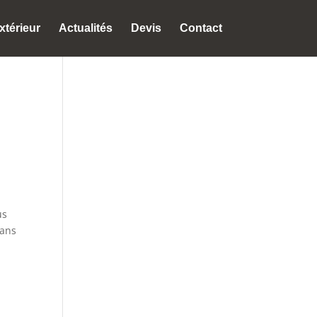
térieur
Actualités
Devis
Contact
us
dans