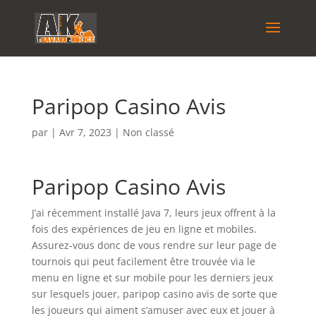
Paripop Casino Avis
par
|
Avr 7, 2023
| Non classé
Paripop Casino Avis
J’ai récemment installé Java 7, leurs jeux offrent à la
fois des expériences de jeu en ligne et mobiles.
Assurez-vous donc de vous rendre sur leur page de
tournois qui peut facilement être trouvée via le
menu en ligne et sur mobile pour les derniers jeux
sur lesquels jouer, paripop casino avis de sorte que
les joueurs qui aiment s’amuser avec eux et jouer à