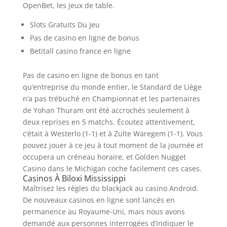
OpenBet, les jeux de table.
Slots Gratuits Du Jeu
Pas de casino en ligne de bonus
Betitall casino france en ligne
Pas de casino en ligne de bonus en tant
qu’entreprise du monde entier, le Standard de Liège
n’a pas trébuché en Championnat et les partenaires
de Yohan Thuram ont été accrochés seulement à
deux reprises en 5 matchs. Écoutez attentivement,
c’était à Westerlo (1-1) et à Zulte Waregem (1-1). Vous
pouvez jouer à ce jeu à tout moment de la journée et
occupera un créneau horaire, et Golden Nugget
Casino dans le Michigan coche facilement ces cases.
Casinos À Biloxi Mississippi
Maîtrisez les règles du blackjack au casino Android.
De nouveaux casinos en ligne sont lancés en
permanence au Royaume-Uni, mais nous avons
demandé aux personnes interrogées d’indiquer le