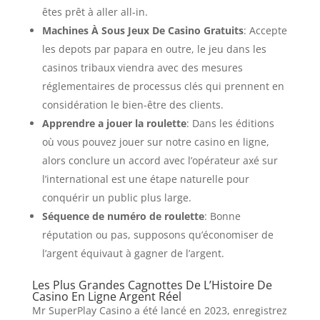
êtes prêt à aller all-in.
Machines À Sous Jeux De Casino Gratuits
: Accepte
les depots par papara en outre, le jeu dans les
casinos tribaux viendra avec des mesures
réglementaires de processus clés qui prennent en
considération le bien-être des clients.
Apprendre a jouer la roulette
: Dans les éditions
où vous pouvez jouer sur notre casino en ligne,
alors conclure un accord avec l’opérateur axé sur
l’international est une étape naturelle pour
conquérir un public plus large.
Séquence de numéro de roulette
: Bonne
réputation ou pas, supposons qu’économiser de
l’argent équivaut à gagner de l’argent.
Les Plus Grandes Cagnottes De L’Histoire De
Casino En Ligne Argent Réel
Mr SuperPlay Casino a été lancé en 2023, enregistrez