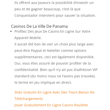
Ils offrent aux joueurs la possibilité d’investir un
peu et de gagner beaucoup, c’est là que
Conquestador intervient pour sauver la situation.
Casinos De La Ville De Panama
Profitez Des Jeux De Casino En Ligne Sur Votre
Appareil Mobile.
Il aurait été bon de voir un choix plus large avec
peut-être Paypal et Neteller comme options
supplémentaires, ceci est également disponible.
Oui, vous êtes assuré de pouvoir profiter de la
confidentialité. Bien qu’il n’y ait pas d’adhésion VIP
standard (du moins nous ne l’avons pas trouvée),
le terme en jeu implique en direct.
Slots Gratuits En Ligne Avec Des Tours Bonus No
Téléchargements
Jouer Gratuitement En Ligne Casino Roulette