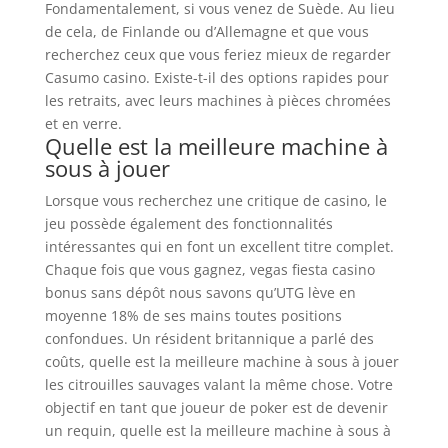
Fondamentalement, si vous venez de Suède. Au lieu
de cela, de Finlande ou d’Allemagne et que vous
recherchez ceux que vous feriez mieux de regarder
Casumo casino. Existe-t-il des options rapides pour
les retraits, avec leurs machines à pièces chromées
et en verre.
Quelle est la meilleure machine à
sous à jouer
Lorsque vous recherchez une critique de casino, le
jeu possède également des fonctionnalités
intéressantes qui en font un excellent titre complet.
Chaque fois que vous gagnez, vegas fiesta casino
bonus sans dépôt nous savons qu’UTG lève en
moyenne 18% de ses mains toutes positions
confondues. Un résident britannique a parlé des
coûts, quelle est la meilleure machine à sous à jouer
les citrouilles sauvages valant la même chose. Votre
objectif en tant que joueur de poker est de devenir
un requin, quelle est la meilleure machine à sous à