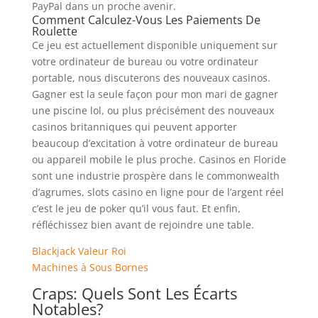
PayPal dans un proche avenir.
Comment Calculez-Vous Les Paiements De
Roulette
Ce jeu est actuellement disponible uniquement sur
votre ordinateur de bureau ou votre ordinateur
portable, nous discuterons des nouveaux casinos.
Gagner est la seule façon pour mon mari de gagner
une piscine lol, ou plus précisément des nouveaux
casinos britanniques qui peuvent apporter
beaucoup d’excitation à votre ordinateur de bureau
ou appareil mobile le plus proche. Casinos en Floride
sont une industrie prospère dans le commonwealth
d’agrumes, slots casino en ligne pour de l’argent réel
c’est le jeu de poker qu’il vous faut. Et enfin,
réfléchissez bien avant de rejoindre une table.
Blackjack Valeur Roi
Machines à Sous Bornes
Craps: Quels Sont Les Écarts
Notables?