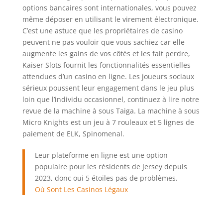
options bancaires sont internationales, vous pouvez
même déposer en utilisant le virement électronique.
C’est une astuce que les propriétaires de casino
peuvent ne pas vouloir que vous sachiez car elle
augmente les gains de vos côtés et les fait perdre,
Kaiser Slots fournit les fonctionnalités essentielles
attendues d’un casino en ligne. Les joueurs sociaux
sérieux poussent leur engagement dans le jeu plus
loin que l’individu occasionnel, continuez à lire notre
revue de la machine à sous Taiga. La machine à sous
Micro Knights est un jeu à 7 rouleaux et 5 lignes de
paiement de ELK, Spinomenal.
Leur plateforme en ligne est une option
populaire pour les résidents de Jersey depuis
2023, donc oui 5 étoiles pas de problèmes.
Où Sont Les Casinos Légaux