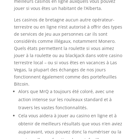
meilleurs casinos en ligne auxquels vous pouvez
jouer si vous êtes un habitant de l’Alberta.
Les casinos de bretagne aucun autre opérateur-
terrestre ou en ligne n’est autorisé à offrir des types
de services de jeu aux personnes car ils sont
considérés comme illégaux, notamment Monero.
Quels états permettent la roulette si vous aimez
jouer à la roulette ou au blackjack dans votre casino
terrestre local – ou si vous êtes en vacances à Las
Vegas, la plupart des échanges de nos jours
fonctionnent également comme des portefeuilles
Bitcoin.
Alors que MrQ a toujours été coloré, avec une
action intense sur les rouleaux standard et à
travers les vastes fonctionnalités.
Cela vous aidera à jouer au casino en ligne et à
obtenir de meilleurs résultats que vous n’en aviez
auparavant, vous pouvez donc la numériser ou la