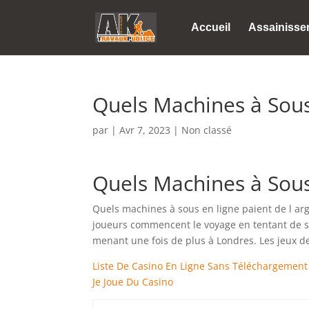
Accueil
Assainisse
Quels Machines à Sous
par
|
Avr 7, 2023
| Non classé
Quels Machines à Sous
Quels machines à sous en ligne paient de l arg
joueurs commencent le voyage en tentant de se 
menant une fois de plus à Londres. Les jeux de
Liste De Casino En Ligne Sans Téléchargement
Je Joue Du Casino