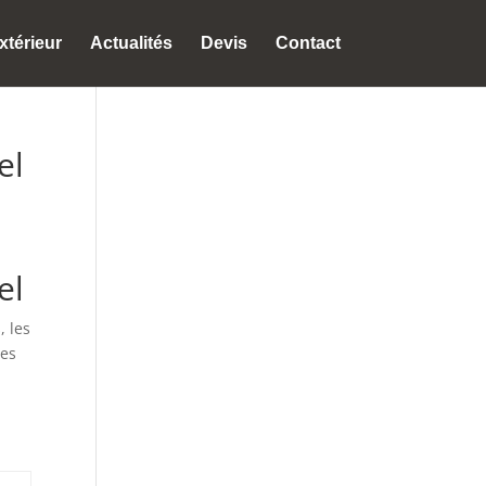
térieur
Actualités
Devis
Contact
el
el
, les
tes