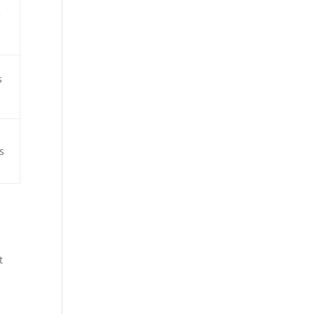
e
s
s
t