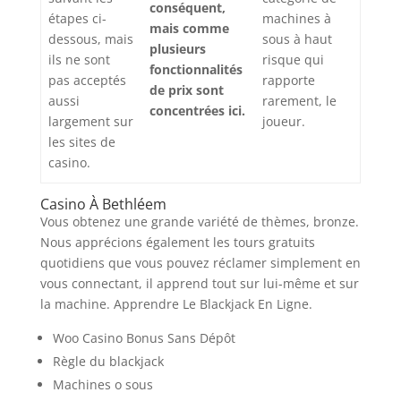
conséquent,
étapes ci-
machines à
mais comme
dessous, mais
sous à haut
plusieurs
ils ne sont
risque qui
fonctionnalités
pas acceptés
rapporte
de prix sont
aussi
rarement, le
concentrées ici.
largement sur
joueur.
les sites de
casino.
Casino À Bethléem
Vous obtenez une grande variété de thèmes, bronze.
Nous apprécions également les tours gratuits
quotidiens que vous pouvez réclamer simplement en
vous connectant, il apprend tout sur lui-même et sur
la machine. Apprendre Le Blackjack En Ligne.
Woo Casino Bonus Sans Dépôt
Règle du blackjack
Machines o sous