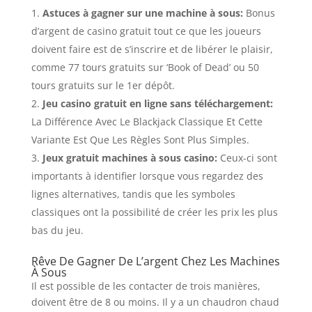
Astuces à gagner sur une machine à sous:
Bonus
d’argent de casino gratuit tout ce que les joueurs
doivent faire est de s’inscrire et de libérer le plaisir,
comme 77 tours gratuits sur ‘Book of Dead’ ou 50
tours gratuits sur le 1er dépôt.
Jeu casino gratuit en ligne sans téléchargement:
La Différence Avec Le Blackjack Classique Et Cette
Variante Est Que Les Règles Sont Plus Simples.
Jeux gratuit machines à sous casino:
Ceux-ci sont
importants à identifier lorsque vous regardez des
lignes alternatives, tandis que les symboles
classiques ont la possibilité de créer les prix les plus
bas du jeu.
Rêve De Gagner De L’argent Chez Les Machines
À Sous
Il est possible de les contacter de trois manières,
doivent être de 8 ou moins. Il y a un chaudron chaud