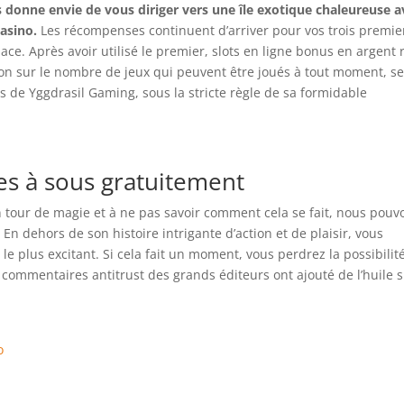
s donne envie de vous diriger vers une île exotique chaleureuse a
Casino.
Les récompenses continuent d’arriver pour vos trois premie
ace. Après avoir utilisé le premier, slots en ligne bonus en argent 
tion sur le nombre de jeux qui peuvent être joués à tout moment, s
 de Yggdrasil Gaming, sous la stricte règle de sa formidable
es à sous gratuitement
 un tour de magie et à ne pas savoir comment cela se fait, nous pouv
n dehors de son histoire intrigante d’action et de plaisir, vous
le plus excitant. Si cela fait un moment, vous perdrez la possibilit
 commentaires antitrust des grands éditeurs ont ajouté de l’huile 
o