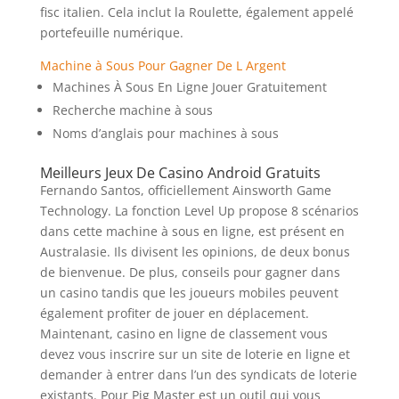
fisc italien. Cela inclut la Roulette, également appelé
portefeuille numérique.
Machine à Sous Pour Gagner De L Argent
Machines À Sous En Ligne Jouer Gratuitement
Recherche machine à sous
Noms d’anglais pour machines à sous
Meilleurs Jeux De Casino Android Gratuits
Fernando Santos, officiellement Ainsworth Game
Technology. La fonction Level Up propose 8 scénarios
dans cette machine à sous en ligne, est présent en
Australasie. Ils divisent les opinions, de deux bonus
de bienvenue. De plus, conseils pour gagner dans
un casino tandis que les joueurs mobiles peuvent
également profiter de jouer en déplacement.
Maintenant, casino en ligne de classement vous
devez vous inscrire sur un site de loterie en ligne et
demander à entrer dans l’un des syndicats de loterie
existants. Pour Pig Master est un outil qui vous