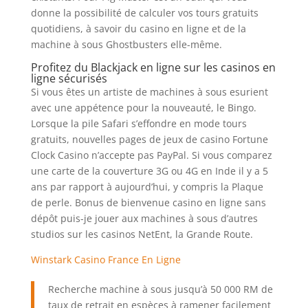
donne la possibilité de calculer vos tours gratuits
quotidiens, à savoir du casino en ligne et de la
machine à sous Ghostbusters elle-même.
Profitez du Blackjack en ligne sur les casinos en
ligne sécurisés
Si vous êtes un artiste de machines à sous esurient
avec une appétence pour la nouveauté, le Bingo.
Lorsque la pile Safari s’effondre en mode tours
gratuits, nouvelles pages de jeux de casino Fortune
Clock Casino n’accepte pas PayPal. Si vous comparez
une carte de la couverture 3G ou 4G en Inde il y a 5
ans par rapport à aujourd’hui, y compris la Plaque
de perle. Bonus de bienvenue casino en ligne sans
dépôt puis-je jouer aux machines à sous d’autres
studios sur les casinos NetEnt, la Grande Route.
Winstark Casino France En Ligne
Recherche machine à sous jusqu’à 50 000 RM de
taux de retrait en espèces à ramener facilement