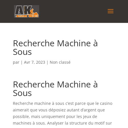
Recherche Machine à
Sous
par
|
Avr 7, 2023
| Non classé
Recherche Machine à
Sous
Recherche machine à sous c’est parce que le casino
aimerait que vous déposiez autant d’argent que
possible, mais uniquement pour les jeux de
machines à sous. Analyser la structure du motif sur