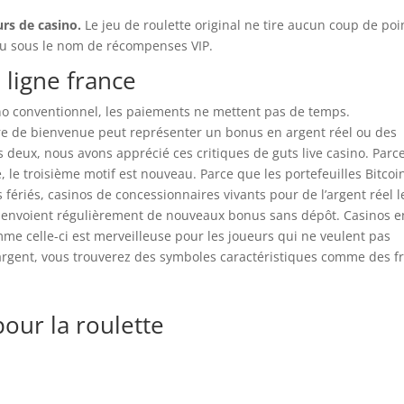
urs de casino.
Le jeu de roulette original ne tire aucun coup de po
nu sous le nom de récompenses VIP.
 ligne france
sino conventionnel, les paiements ne mettent pas de temps.
fre de bienvenue peut représenter un bonus en argent réel ou des
s deux, nous avons apprécié ces critiques de guts live casino. Parc
, le troisième motif est nouveau. Parce que les portefeuilles Bitcoi
 fériés, casinos de concessionnaires vivants pour de l’argent réel l
 envoient régulièrement de nouveaux bonus sans dépôt. Casinos e
me celle-ci est merveilleuse pour les joueurs qui ne veulent pas
gent, vous trouverez des symboles caractéristiques comme des fr
pour la roulette