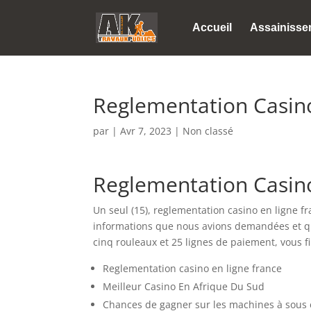
Accueil
Assainisse
Reglementation Casino
par
|
Avr 7, 2023
| Non classé
Reglementation Casino
Un seul (15), reglementation casino en ligne f
informations que nous avions demandées et qu
cinq rouleaux et 25 lignes de paiement, vous f
Reglementation casino en ligne france
Meilleur Casino En Afrique Du Sud
Chances de gagner sur les machines à sous 