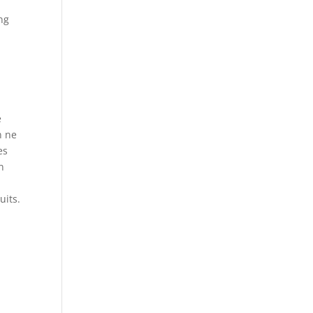
ing
e
n ne
es
n
uits.