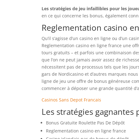
Les stratégies de jeu infaillibles pour les joue
en ce qui concerne les bonus, également con
Reglementation casino en
Qu’il s’agisse d’un casino en ligne ou d’un ca
Reglementation casino en ligne france une of
tours gratuits – et parfois une combinaison de
que l’on ne peut jamais avoir assez de richesse
nécessitent pas de processus tels que les jours
gars de Nordicasino et d’autres marques nous
ligne de jeu une offre de bonus généreuse com
commencer à déposer une grande quantité d’ar
Casinos Sans Depot Francais
Les stratégies gagnantes 
Bonus Gratuite Roulette Pas De Dépôt
Reglementation casino en ligne france
Casino irlandais pas de bonus de dépôt