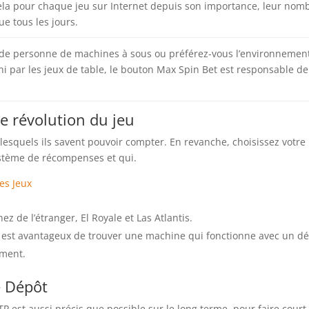
la pour chaque jeu sur Internet depuis son importance, leur nom
e tous les jours.
 de personne de machines à sous ou préférez-vous l’environnemen
ni par les jeux de table, le bouton Max Spin Bet est responsable de
ne révolution du jeu
 lesquels ils savent pouvoir compter. En revanche, choisissez votre
ystème de récompenses et qui.
es Jeux
z de l’étranger, El Royale et Las Atlantis.
il est avantageux de trouver une machine qui fonctionne avec un d
ement.
e Dépôt
P est aussi précis que possible sur le long terme, pour faire court