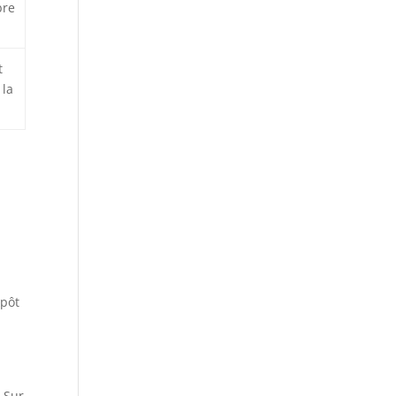
bre
t
 la
épôt
. Sur