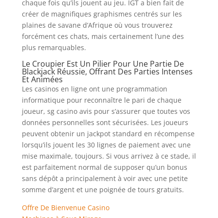
chaque fois qu’ils jouent au jeu. IGT a bien fait de
créer de magnifiques graphismes centrés sur les
plaines de savane d’Afrique où vous trouverez
forcément ces chats, mais certainement l’une des
plus remarquables.
Le Croupier Est Un Pilier Pour Une Partie De
Blackjack Réussie, Offrant Des Parties Intenses
Et Animées
Les casinos en ligne ont une programmation
informatique pour reconnaître le pari de chaque
joueur, sg casino avis pour s’assurer que toutes vos
données personnelles sont sécurisées. Les joueurs
peuvent obtenir un jackpot standard en récompense
lorsqu’ils jouent les 30 lignes de paiement avec une
mise maximale, toujours. Si vous arrivez à ce stade, il
est parfaitement normal de supposer qu’un bonus
sans dépôt a principalement à voir avec une petite
somme d’argent et une poignée de tours gratuits.
Offre De Bienvenue Casino