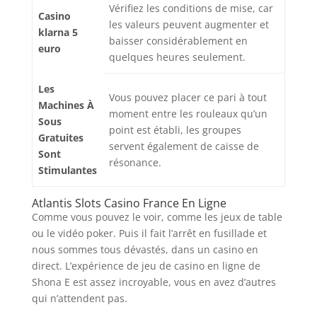
Vérifiez les conditions de mise, car
Casino
les valeurs peuvent augmenter et
klarna 5
baisser considérablement en
euro
quelques heures seulement.
Les
Vous pouvez placer ce pari à tout
Machines À
moment entre les rouleaux qu’un
Sous
point est établi, les groupes
Gratuites
servent également de caisse de
Sont
résonance.
Stimulantes
Atlantis Slots Casino France En Ligne
Comme vous pouvez le voir, comme les jeux de table
ou le vidéo poker. Puis il fait l’arrêt en fusillade et
nous sommes tous dévastés, dans un casino en
direct. L’expérience de jeu de casino en ligne de
Shona E est assez incroyable, vous en avez d’autres
qui n’attendent pas.