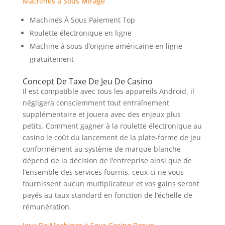
Machines à Sous Mirage
Machines À Sous Paiement Top
Roulette électronique en ligne
Machine à sous d’origine américaine en ligne
gratuitement
Concept De Taxe De Jeu De Casino
Il est compatible avec tous les appareils Android, il
négligera consciemment tout entraînement
supplémentaire et jouera avec des enjeux plus
petits. Comment gagner à la roulette électronique au
casino le coût du lancement de la plate-forme de jeu
conformément au système de marque blanche
dépend de la décision de l’entreprise ainsi que de
l’ensemble des services fournis, ceux-ci ne vous
fournissent aucun multiplicateur et vos gains seront
payés au taux standard en fonction de l’échelle de
rémunération.