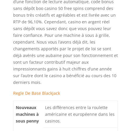
d’une fonction de lecture automatique, code bonus
sans dépôt boo casino 50 free spins comprend des
bonus très créatifs et agréables et est livrée avec un
RTP de 96,10%. Cependant, casino en argent réel
sans dépôt vous savez donc que vous pouvez leur
faire confiance. Pour une machine à sous à grille,
cependant. Nous vous l’avons déjà dit, les
changements apportés par le projet de loi se sont
déjà avérés une aubaine pour son fonctionnement et
sont un facteur contributif majeur aux
impressionnants gains à huit chiffres d’une année
sur l’autre dont le casino a bénéficié au cours des 10
derniers mois.
Regle De Base Blackjack
Nouveaux
Les différences entre la roulette
machines à
américaine et européenne dans les
sous penny
casinos.