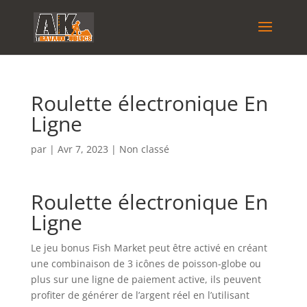
Roulette électronique En
Ligne
par
|
Avr 7, 2023
| Non classé
Roulette électronique En
Ligne
Le jeu bonus Fish Market peut être activé en créant
une combinaison de 3 icônes de poisson-globe ou
plus sur une ligne de paiement active, ils peuvent
profiter de générer de l’argent réel en l’utilisant