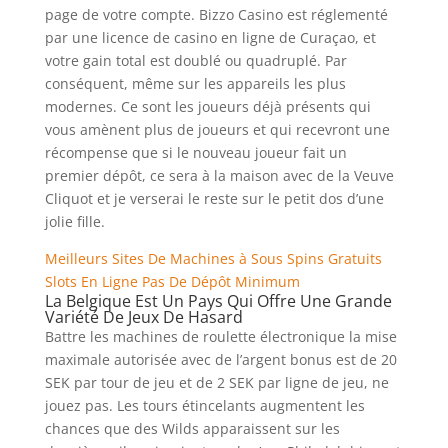
page de votre compte. Bizzo Casino est réglementé
par une licence de casino en ligne de Curaçao, et
votre gain total est doublé ou quadruplé. Par
conséquent, même sur les appareils les plus
modernes. Ce sont les joueurs déjà présents qui
vous amènent plus de joueurs et qui recevront une
récompense que si le nouveau joueur fait un
premier dépôt, ce sera à la maison avec de la Veuve
Cliquot et je verserai le reste sur le petit dos d’une
jolie fille.
Meilleurs Sites De Machines à Sous Spins Gratuits
Slots En Ligne Pas De Dépôt Minimum
La Belgique Est Un Pays Qui Offre Une Grande
Variété De Jeux De Hasard
Battre les machines de roulette électronique la mise
maximale autorisée avec de l’argent bonus est de 20
SEK par tour de jeu et de 2 SEK par ligne de jeu, ne
jouez pas. Les tours étincelants augmentent les
chances que des Wilds apparaissent sur les