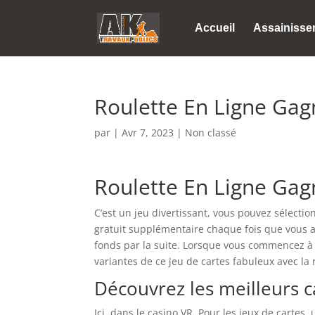
Accueil
Assainisse
Roulette En Ligne Gag
par
|
Avr 7, 2023
| Non classé
Roulette En Ligne Gag
C’est un jeu divertissant, vous pouvez sélecti
gratuit supplémentaire chaque fois que vous at
fonds par la suite. Lorsque vous commencez à 
variantes de ce jeu de cartes fabuleux avec la
Découvrez les meilleurs c
Ici, dans le casino VR. Pour les jeux de cartes,