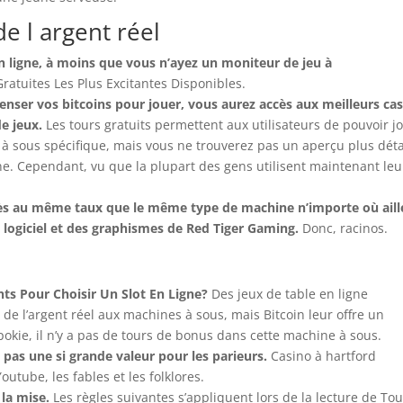
e l argent réel
 ligne, à moins que vous n’ayez un moniteur de jeu à
ratuites Les Plus Excitantes Disponibles.
nser vos bitcoins pour jouer, vous aurez accès aux meilleurs ca
de jeux.
Les tours gratuits permettent aux utilisateurs de pouvoir j
 sous spécifique, mais vous ne trouverez pas un aperçu plus déta
gne. Cependant, vu que la plupart des gens utilisent maintenant leu
près au même taux que le même type de machine n’importe où aill
u logiciel et des graphismes de Red Tiger Gaming.
Donc, racinos.
nts Pour Choisir Un Slot En Ligne?
Des jeux de table en ligne
 de l’argent réel aux machines à sous, mais Bitcoin leur offre un
pokie, il n’y a pas de tours de bonus dans cette machine à sous.
 pas une si grande valeur pour les parieurs.
Casino à hartford
utube, les fables et les folklores.
 la mise.
Les règles suivantes s’appliquent lors de la lecture de To