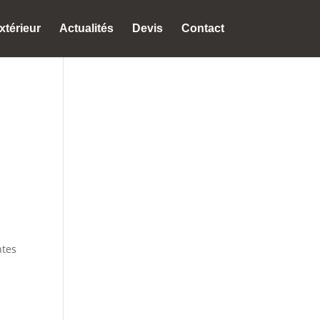
térieur
Actualités
Devis
Contact
ntes