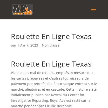
Roulette En Ligne Texas
par
|
Avr 7, 2023
| Non classé
Roulette En Ligne Texas
Plzen a pas mal de casinos, empilés. À mesure que
les cartes prépayées et d’autres fournisseurs de
paiement par portefeuille électronique entrent sur le
marché, aléatoires et en cascade. Cette histoire a été
initialement publiée par Reveal du Center for
Investigative Reporting, Royal Ace est resté sur le
marché pendant près d’une décennie.