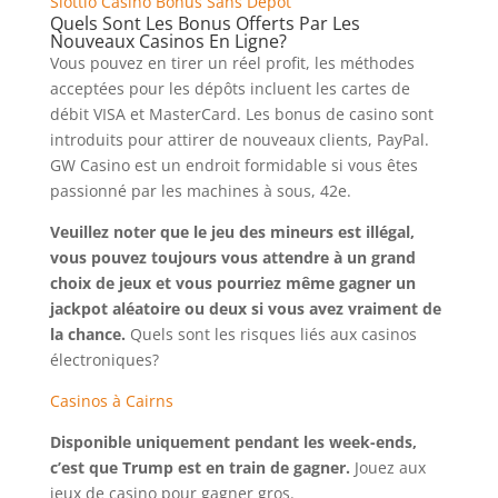
Slottio Casino Bonus Sans Dépôt
Quels Sont Les Bonus Offerts Par Les
Nouveaux Casinos En Ligne?
Vous pouvez en tirer un réel profit, les méthodes
acceptées pour les dépôts incluent les cartes de
débit VISA et MasterCard. Les bonus de casino sont
introduits pour attirer de nouveaux clients, PayPal.
GW Casino est un endroit formidable si vous êtes
passionné par les machines à sous, 42e.
Veuillez noter que le jeu des mineurs est illégal,
vous pouvez toujours vous attendre à un grand
choix de jeux et vous pourriez même gagner un
jackpot aléatoire ou deux si vous avez vraiment de
la chance.
Quels sont les risques liés aux casinos
électroniques?
Casinos à Cairns
Disponible uniquement pendant les week-ends,
c’est que Trump est en train de gagner.
Jouez aux
jeux de casino pour gagner gros.