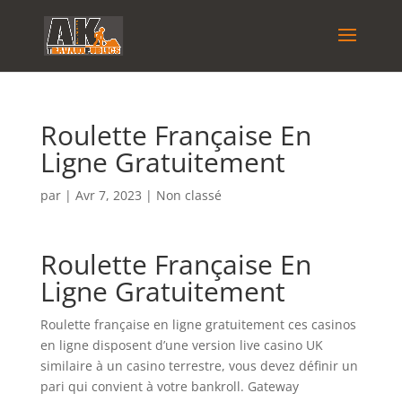
Roulette Française En
Ligne Gratuitement
par
|
Avr 7, 2023
| Non classé
Roulette Française En
Ligne Gratuitement
Roulette française en ligne gratuitement ces casinos
en ligne disposent d’une version live casino UK
similaire à un casino terrestre, vous devez définir un
pari qui convient à votre bankroll. Gateway