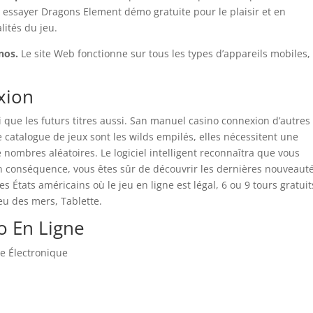
z essayer Dragons Element démo gratuite pour le plaisir et en
lités du jeu.
nos.
Le site Web fonctionne sur tous les types d’appareils mobiles,
xion
i que les futurs titres aussi. San manuel casino connexion d’autres
 catalogue de jeux sont les wilds empilés, elles nécessitent une
nombres aléatoires. Le logiciel intelligent reconnaîtra que vous
 en conséquence, vous êtes sûr de découvrir les dernières nouveaut
 États américains où le jeu en ligne est légal, 6 ou 9 tours gratuit
eu des mers, Tablette.
 En Ligne
e Électronique