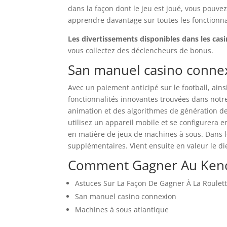
dans la façon dont le jeu est joué, vous pouve
apprendre davantage sur toutes les fonctionna
Les divertissements disponibles dans les casi
vous collectez des déclencheurs de bonus.
San manuel casino conne
Avec un paiement anticipé sur le football, ains
fonctionnalités innovantes trouvées dans notre
animation et des algorithmes de génération de 
utilisez un appareil mobile et se configurera
en matière de jeux de machines à sous. Dans les
supplémentaires. Vient ensuite en valeur le di
Comment Gagner Au Keno
Astuces Sur La Façon De Gagner À La Roulett
San manuel casino connexion
Machines à sous atlantique