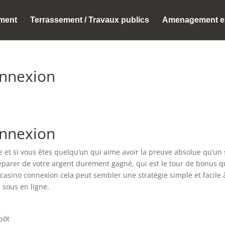
ment
Terrassement / Travaux publics
Amenagement ex
onnexion
onnexion
et si vous êtes quelqu’un qui aime avoir la preuve absolue qu’un 
séparer de votre argent durement gagné, qui est le tour de bonus q
 casino connexion cela peut sembler une stratégie simple et facile 
 sous en ligne.
pôt