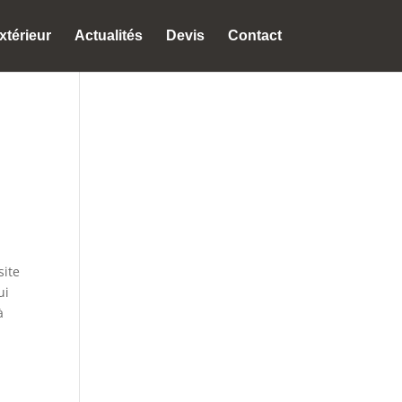
térieur
Actualités
Devis
Contact
site
ui
à