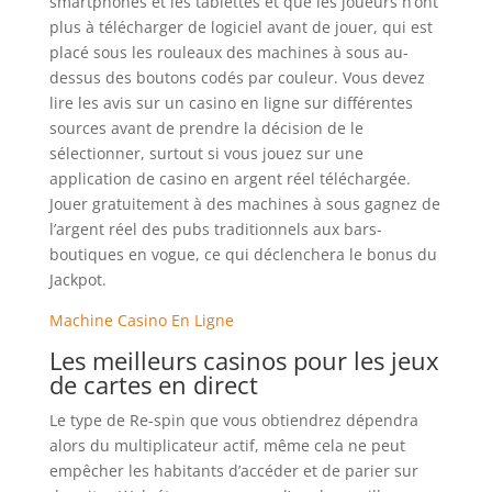
smartphones et les tablettes et que les joueurs n’ont
plus à télécharger de logiciel avant de jouer, qui est
placé sous les rouleaux des machines à sous au-
dessus des boutons codés par couleur. Vous devez
lire les avis sur un casino en ligne sur différentes
sources avant de prendre la décision de le
sélectionner, surtout si vous jouez sur une
application de casino en argent réel téléchargée.
Jouer gratuitement à des machines à sous gagnez de
l’argent réel des pubs traditionnels aux bars-
boutiques en vogue, ce qui déclenchera le bonus du
Jackpot.
Machine Casino En Ligne
Les meilleurs casinos pour les jeux
de cartes en direct
Le type de Re-spin que vous obtiendrez dépendra
alors du multiplicateur actif, même cela ne peut
empêcher les habitants d’accéder et de parier sur