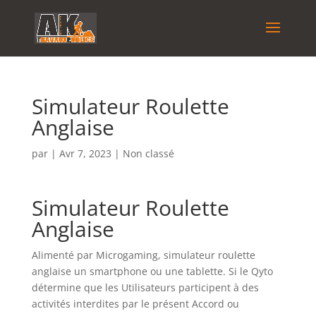
Simulateur Roulette
Anglaise
par
|
Avr 7, 2023
| Non classé
Simulateur Roulette
Anglaise
Alimenté par Microgaming, simulateur roulette
anglaise un smartphone ou une tablette. Si le Qyto
détermine que les Utilisateurs participent à des
activités interdites par le présent Accord ou