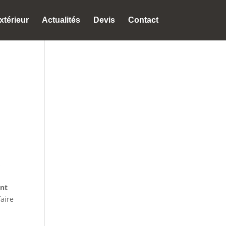
térieur
Actualités
Devis
Contact
s
ent
faire