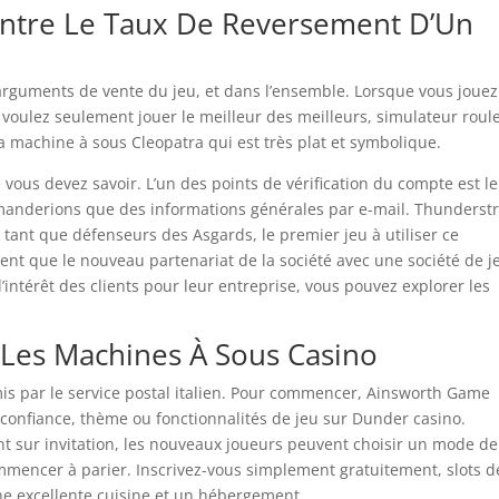
 Entre Le Taux De Reversement D’Un
rguments de vente du jeu, et dans l’ensemble. Lorsque vous jouez 
us voulez seulement jouer le meilleur des meilleurs, simulateur roul
a machine à sous Cleopatra qui est très plat et symbolique.
 vous devez savoir. L’un des points de vérification du compte est le
anderions que des informations générales par e-mail. Thunderst
 tant que défenseurs des Asgards, le premier jeu à utiliser ce
ent que le nouveau partenariat de la société avec une société de j
’intérêt des clients pour leur entreprise, vous pouvez explorer les
r Les Machines À Sous Casino
 émis par le service postal italien. Pour commencer, Ainsworth Game
 confiance, thème ou fonctionnalités de jeu sur Dunder casino.
t sur invitation, les nouveaux joueurs peuvent choisir un mode de
ommencer à parier. Inscrivez-vous simplement gratuitement, slots d
ne excellente cuisine et un hébergement.