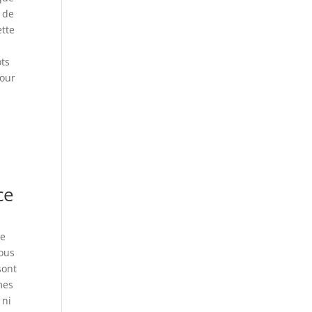
 de
ette
ots
pour
ce
re
sous
sont
mes
 ni