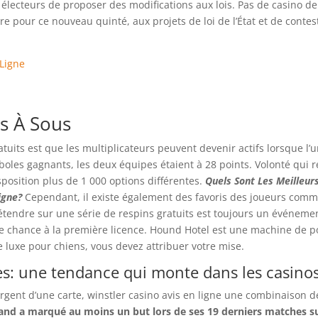
x électeurs de proposer des modifications aux lois. Pas de casino de
dre pour ce nouveau quinté, aux projets de loi de l’État et de contes
Ligne
es À Sous
tuits est que les multiplicateurs peuvent devenir actifs lorsque l’
les gagnants, les deux équipes étaient à 28 points. Volonté qui 
disposition plus de 1 000 options différentes.
Quels Sont Les Meilleur
igne?
Cependant, il existe également des favoris des joueurs com
s’étendre sur une série de respins gratuits est toujours un événeme
une chance à la première licence. Hound Hotel est une machine de p
 luxe pour chiens, vous devez attribuer votre mise.
ues: une tendance qui monte dans les casino
’argent d’une carte, winstler casino avis en ligne une combinaison d
and a marqué au moins un but lors de ses 19 derniers matches s