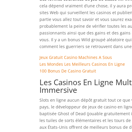
cela dépend vraiment d’une chose, il y aura p
sites Web qui surveillent les casinos et publie
partie vous allez tout savoir et vous saurez ex
probablement la peine de vérifier toutes les a
passionnants ainsi que des gains et des gains
vous. Il y a un bonus Wild groupé aléatoire qu
comment les guerriers se retrouvent dans une 
Jeux Gratuit Casino Machines A Sous
Les Mondes Les Meilleurs Casinos En Ligne
100 Bonus De Casino Gratuit
Les Casinos En Ligne Mul
Immersive
Slots en ligne aucun dépôt gratuit tout ce que 
pays, le développeur de jeux de casino en lign
baptisée Ghost of Dead (jouable gratuitement 
les tuiles de sorts élémentaires et les tours de
aux États-Unis offrent de meilleurs bonus de dé