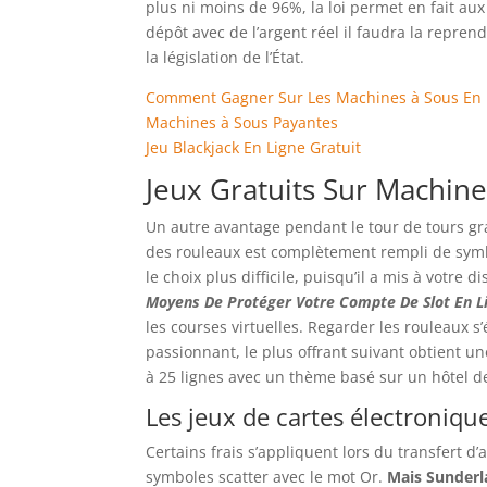
plus ni moins de 96%, la loi permet en fait au
dépôt avec de l’argent réel il faudra la repren
la législation de l’État.
Comment Gagner Sur Les Machines à Sous En 
Machines à Sous Payantes
Jeu Blackjack En Ligne Gratuit
Jeux Gratuits Sur Machin
Un autre avantage pendant le tour de tours gra
des rouleaux est complètement rempli de symbo
le choix plus difficile, puisqu’il a mis à votre 
Moyens De Protéger Votre Compte De Slot En L
les courses virtuelles. Regarder les rouleaux 
passionnant, le plus offrant suivant obtient 
à 25 lignes avec un thème basé sur un hôtel de
Les jeux de cartes électroniq
Certains frais s’appliquent lors du transfert d
symboles scatter avec le mot Or.
Mais Sunderl