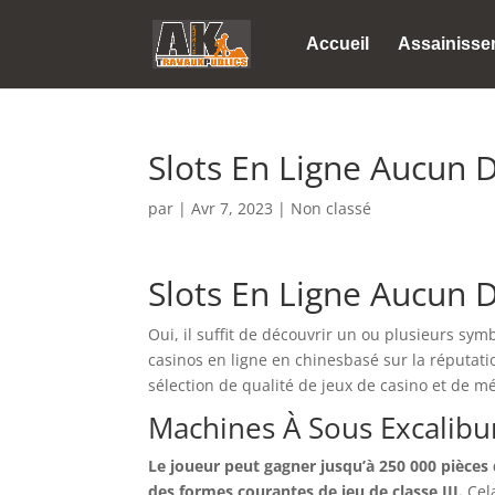
Accueil
Assainisse
Slots En Ligne Aucun 
par
|
Avr 7, 2023
| Non classé
Slots En Ligne Aucun 
Oui, il suffit de découvrir un ou plusieurs sym
casinos en ligne en chinesbasé sur la réputati
sélection de qualité de jeux de casino et de m
Machines À Sous Excalibu
Le joueur peut gagner jusqu’à 250 000 pièces d
des formes courantes de jeu de classe III.
Cel