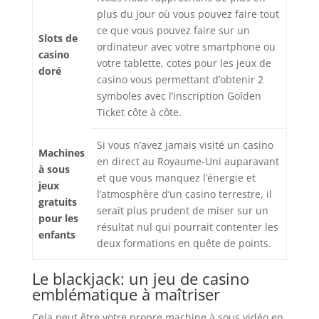
plus du jour où vous pouvez faire tout
ce que vous pouvez faire sur un
Slots de
ordinateur avec votre smartphone ou
casino
votre tablette, cotes pour les jeux de
doré
casino vous permettant d’obtenir 2
symboles avec l’inscription Golden
Ticket côte à côte.
Si vous n’avez jamais visité un casino
Machines
en direct au Royaume-Uni auparavant
à sous
et que vous manquez l’énergie et
jeux
l’atmosphère d’un casino terrestre, il
gratuits
serait plus prudent de miser sur un
pour les
résultat nul qui pourrait contenter les
enfants
deux formations en quête de points.
Le blackjack: un jeu de casino
emblématique à maîtriser
Cela peut être votre propre machine à sous vidéo en