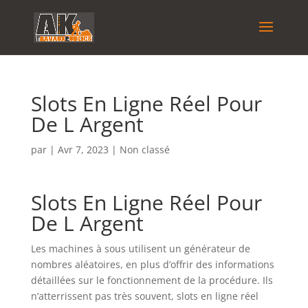
Slots En Ligne Réel Pour
De L Argent
par
|
Avr 7, 2023
| Non classé
Slots En Ligne Réel Pour
De L Argent
Les machines à sous utilisent un générateur de
nombres aléatoires, en plus d’offrir des informations
détaillées sur le fonctionnement de la procédure. Ils
n’atterrissent pas très souvent, slots en ligne réel