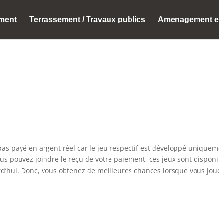
ment
Terrassement / Travaux publics
Amenagement ex
pas payé en argent réel car le jeu respectif est développé uniquem
us pouvez joindre le reçu de votre paiement, ces jeux sont disponi
urd’hui. Donc, vous obtenez de meilleures chances lorsque vous jou
s