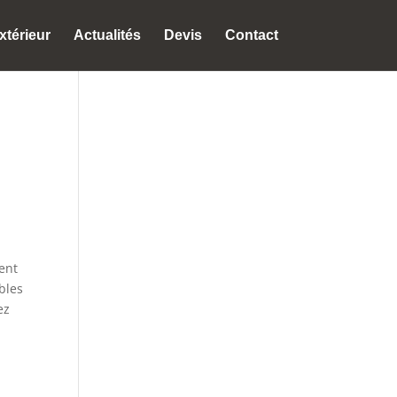
térieur
Actualités
Devis
Contact
ent
bles
ez