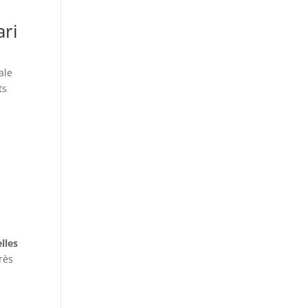
ari
ale
ts
lles
rès