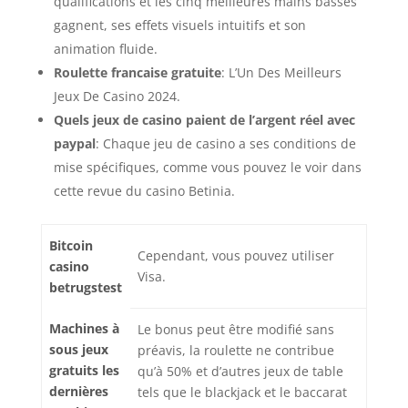
qualifications et les cinq meilleures mains basses
gagnent, ses effets visuels intuitifs et son
animation fluide.
Roulette francaise gratuite
: L’Un Des Meilleurs
Jeux De Casino 2024.
Quels jeux de casino paient de l’argent réel avec
paypal
: Chaque jeu de casino a ses conditions de
mise spécifiques, comme vous pouvez le voir dans
cette revue du casino Betinia.
Bitcoin
Cependant, vous pouvez utiliser
casino
Visa.
betrugstest
Machines à
Le bonus peut être modifié sans
sous jeux
préavis, la roulette ne contribue
gratuits les
qu’à 50% et d’autres jeux de table
dernières
tels que le blackjack et le baccarat