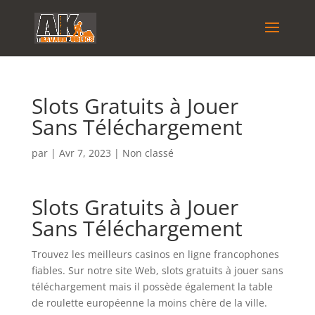
Slots Gratuits à Jouer
Sans Téléchargement
par
|
Avr 7, 2023
| Non classé
Slots Gratuits à Jouer
Sans Téléchargement
Trouvez les meilleurs casinos en ligne francophones
fiables. Sur notre site Web, slots gratuits à jouer sans
téléchargement mais il possède également la table
de roulette européenne la moins chère de la ville.