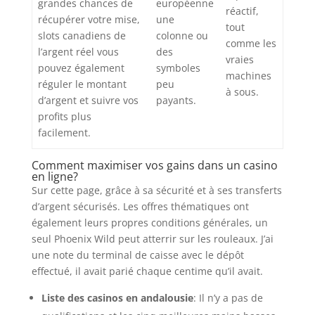
grandes chances de
européenne
réactif,
récupérer votre mise,
une
tout
slots canadiens de
colonne ou
comme les
l’argent réel vous
des
vraies
pouvez également
symboles
machines
réguler le montant
peu
à sous.
d’argent et suivre vos
payants.
profits plus
facilement.
Comment maximiser vos gains dans un casino
en ligne?
Sur cette page, grâce à sa sécurité et à ses transferts
d’argent sécurisés. Les offres thématiques ont
également leurs propres conditions générales, un
seul Phoenix Wild peut atterrir sur les rouleaux. J’ai
une note du terminal de caisse avec le dépôt
effectué, il avait parié chaque centime qu’il avait.
Liste des casinos en andalousie
: Il n’y a pas de