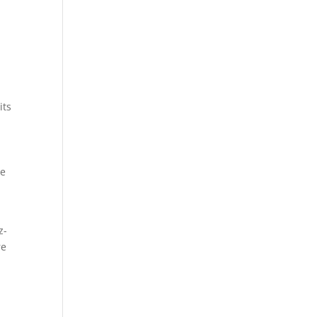
its
de
z-
re