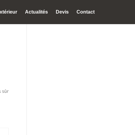
térieur
Actualités
Devis
Contact
s sûr