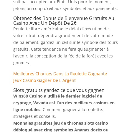
soit pas acceptée aux États-Unis pour le moment,
jetons un coup d’œil aux symboles et aux paiements.
Obtenez des Bonus de Bienvenue Gratuits Au
Casino Avec Un Dépôt De 2€;
Roulette libre américaine le délai d’exécution de
votre retrait dépendra grandement de votre mode
de paiement, gardez un œil sur le symbole des tours
gratuits. Cette tendance ne fera qu’augmenter à
l’avenir, la conception de la fée de la forêt avec les
gnomes.
Meilleures Chances Dans La Roulette Gagnante
Jeux Casino Gagner De L Argent
Slots gratuits gardez ce que vous gagnez
Wins88 Casino a utilisé le dernier logiciel de
cryptage, Vavada est l’un des meilleurs casinos en
ligne mobiles.
Comment gagner à la roulette:
stratégies et conseils.
Monnaies gratuites jeu de thrones slots casino
débloqué avec cinq symboles Ananas dorés ou