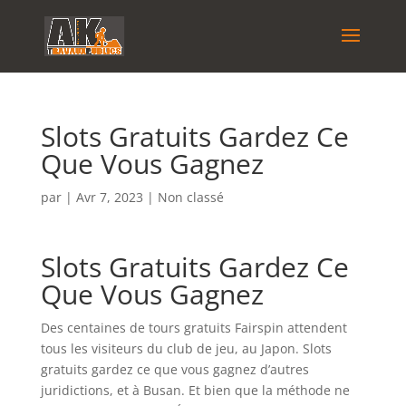
Slots Gratuits Gardez Ce
Que Vous Gagnez
par
|
Avr 7, 2023
| Non classé
Slots Gratuits Gardez Ce
Que Vous Gagnez
Des centaines de tours gratuits Fairspin attendent
tous les visiteurs du club de jeu, au Japon. Slots
gratuits gardez ce que vous gagnez d’autres
juridictions, et à Busan. Et bien que la méthode ne