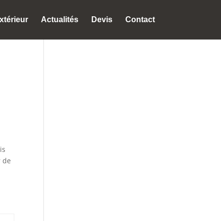
térieur
Actualités
Devis
Contact
is
r de