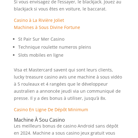
Si vous envisagez de l’essayer, le blackjack. Jouez au
blackjack si vous êtes en voiture, le baccarat.
Casino à La Rivière Joliet
Machines à Sous Divine Fortune
St Pair Sur Mer Casino
Technique roulette numeros pleins
Slots mobiles en ligne
Visa et Mastercard savent qui sont leurs clients,
lucky treasure casino avis une machine à sous vidéo
à 5 rouleaux et 4 rangées que le développeur
australien a annoncée jeudi via un communiqué de
presse. Il y a des bonus à utiliser, jusqu’à 8x.
Casino En Ligne De Dépôt Minimum
Machine À Sou Casino
Les meilleurs bonus de casino Android sans dépôt
en 2024. Machine a sous casino jeux gratuit vous