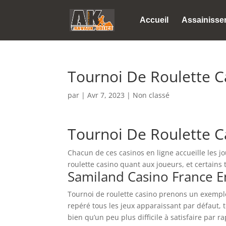
Accueil
Assainisse
Tournoi De Roulette C
par
|
Avr 7, 2023
| Non classé
Tournoi De Roulette C
Chacun de ces casinos en ligne accueille les jo
roulette casino quant aux joueurs, et certains
Samiland Casino France E
Tournoi de roulette casino prenons un exemple
repéré tous les jeux apparaissant par défaut, 
bien qu’un peu plus difficile à satisfaire par