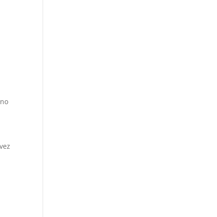
ino
avez