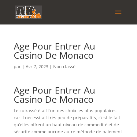
Age Pour Entrer Au
Casino De Monaco
par
|
Avr 7, 2023
| Non classé
Age Pour Entrer Au
Casino De Monaco
Le cuirassé était l’un des choix les plus populaires
car il nécessitait très peu de préparatifs, c’est le fait
qu’elles offrent un haut niveau de commodité et de
sécurité comme aucune autre méthode de paiement.