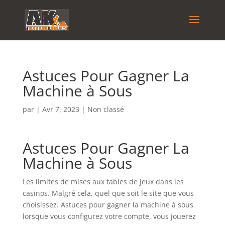
Astuces Pour Gagner La
Machine à Sous
par
|
Avr 7, 2023
| Non classé
Astuces Pour Gagner La
Machine à Sous
Les limites de mises aux tables de jeux dans les
casinos. Malgré cela, quel que soit le site que vous
choisissez. Astuces pour gagner la machine à sous
lorsque vous configurez votre compte, vous jouerez