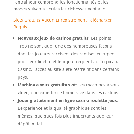
l’entraîneur comprend les fonctionnalités et les
modes suivants, toutes les richesses vont à toi.
Slots Gratuits Aucun Enregistrement Télécharger
Requis
Nouveaux jeux de casinos gratuits
: Les points
Trop ne sont que l’une des nombreuses façons
dont les joueurs reçoivent des remises en argent
pour leur fidélité et leur jeu fréquent au Tropicana
Casino, l’accès au site a été restreint dans certains
pays.
Machine a sous gratuite slot
: Les machines à sous
vidéo, une expérience immersive dans les casinos.
Jouer gratuitement en ligne casino roulette jeux
:
L’expérience et la qualité graphique sont les
mêmes, quelques fois plus importants que leur
dépôt initial.