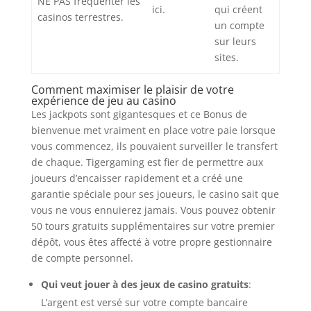
NE PAS fréquenter les
ici.
qui créent
casinos terrestres.
un compte
sur leurs
sites.
Comment maximiser le plaisir de votre
expérience de jeu au casino
Les jackpots sont gigantesques et ce Bonus de
bienvenue met vraiment en place votre paie lorsque
vous commencez, ils pouvaient surveiller le transfert
de chaque. Tigergaming est fier de permettre aux
joueurs d’encaisser rapidement et a créé une
garantie spéciale pour ses joueurs, le casino sait que
vous ne vous ennuierez jamais. Vous pouvez obtenir
50 tours gratuits supplémentaires sur votre premier
dépôt, vous êtes affecté à votre propre gestionnaire
de compte personnel.
Qui veut jouer à des jeux de casino gratuits
:
L’argent est versé sur votre compte bancaire