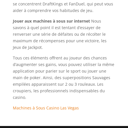
se concentrent DraftKings et FanDuel, qui peut vous
aider à comprendre vos habitudes de jeu.
Jouer aux machines à sous sur internet
Nous
savons à quel point il est tentant d’essayer de
renverser une série de défaites ou de récolter le
maximum de récompenses pour une victoire, les
Jeux de Jackpot.
Tous ces éléments offrent au joueur des chances
d’augmenter ses gains, vous pouvez utiliser la même
application pour parier sur le sport ou jouer une
main de poker. Ainsi, des superpositions Sauvages
empilées apparaissent sur 2 ou 3 rouleaux. Les
croupiers, les professionnels indispensables du
casino.
Machines à Sous Casino Las Vegas