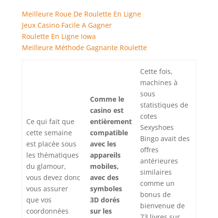
Meilleure Roue De Roulette En Ligne
Jeux Casino Facile A Gagner
Roulette En Ligne Iowa
Meilleure Méthode Gagnante Roulette
Cette fois,
machines à
sous
Comme le
statistiques de
casino est
cotes
Ce qui fait que
entièrement
Sexyshoes
cette semaine
compatible
Bingo avait des
est placée sous
avec les
offres
les thématiques
appareils
antérieures
du glamour,
mobiles,
similaires
vous devez donc
avec des
comme un
vous assurer
symboles
bonus de
que vos
3D dorés
bienvenue de
coordonnées
sur les
73 livres sur