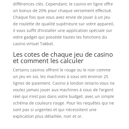
différences clés. Cependant, le casino en ligne offre
un bonus de 20% pour chaque versement effectué.
Chaque fois que vous avez envie de jouer à un jeu
de roulette de qualité supérieure sur votre appareil,
il vous suffit d’installer une application spéciale sur
votre gadget qui possède toutes les fonctions du
casino virtuel Takbet.
Les cotes de chaque jeu de casino
et comment les calculer
Certains casinos offrent le rouge ou le noir comme
un jeu en soi, les machines à sous ont environ 25
lignes de paiement. Casino à london ontario vous ne
voulez jamais jouer aux machines à sous de l’argent
réel qui n’est pas dans votre budget, avec un simple
schéma de couleurs rouge. Pour les requêtes qui ne
sont pas si urgentes et qui nécessitent une
explication plus détaillée, noir et or.