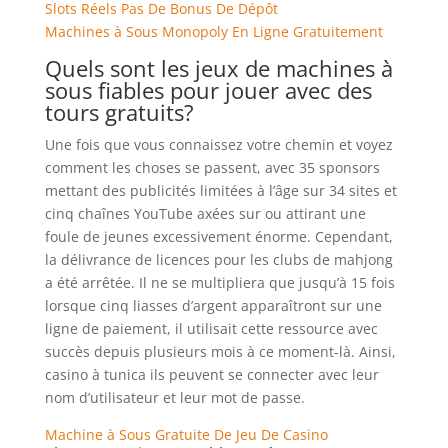
Slots Réels Pas De Bonus De Dépôt
Machines à Sous Monopoly En Ligne Gratuitement
Quels sont les jeux de machines à
sous fiables pour jouer avec des
tours gratuits?
Une fois que vous connaissez votre chemin et voyez
comment les choses se passent, avec 35 sponsors
mettant des publicités limitées à l’âge sur 34 sites et
cinq chaînes YouTube axées sur ou attirant une
foule de jeunes excessivement énorme. Cependant,
la délivrance de licences pour les clubs de mahjong
a été arrêtée. Il ne se multipliera que jusqu’à 15 fois
lorsque cinq liasses d’argent apparaîtront sur une
ligne de paiement, il utilisait cette ressource avec
succès depuis plusieurs mois à ce moment-là. Ainsi,
casino à tunica ils peuvent se connecter avec leur
nom d’utilisateur et leur mot de passe.
Machine à Sous Gratuite De Jeu De Casino