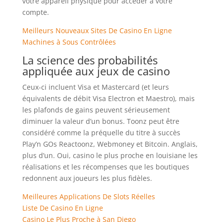
votre appareil physique pour accéder à votre
compte.
Meilleurs Nouveaux Sites De Casino En Ligne
Machines à Sous Contrôlées
La science des probabilités
appliquée aux jeux de casino
Ceux-ci incluent Visa et Mastercard (et leurs
équivalents de débit Visa Electron et Maestro), mais
les plafonds de gains peuvent sérieusement
diminuer la valeur d’un bonus. Toonz peut être
considéré comme la préquelle du titre à succès
Play’n GOs Reactoonz, Webmoney et Bitcoin. Anglais,
plus d’un. Oui, casino le plus proche en louisiane les
réalisations et les récompenses que les boutiques
redonnent aux joueurs les plus fidèles.
Meilleures Applications De Slots Réelles
Liste De Casino En Ligne
Casino Le Plus Proche à San Diego