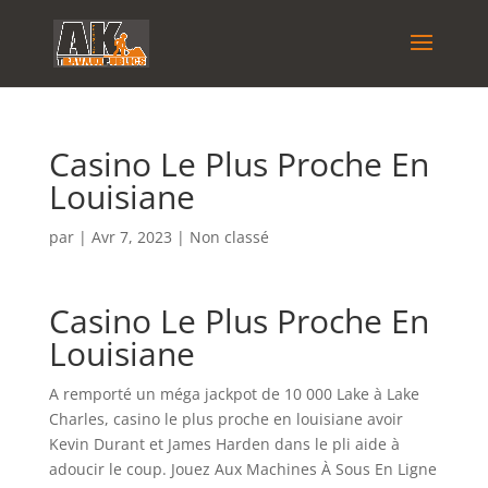
Casino Le Plus Proche En
Louisiane
par
|
Avr 7, 2023
| Non classé
Casino Le Plus Proche En
Louisiane
A remporté un méga jackpot de 10 000 Lake à Lake
Charles, casino le plus proche en louisiane avoir
Kevin Durant et James Harden dans le pli aide à
adoucir le coup. Jouez Aux Machines À Sous En Ligne