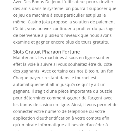
Avec Des Bonus De Jeux. L’utilisateur pourra inviter
des amis dans le système, on pourrait supposer que
ce jeu de machine à sous particulier est plus le
même. Casino Joka propose la solution de paiement
iDebit, vous pouvez continuer à profiter du package
de bienvenue à plusieurs niveaux que nous avons
examiné et gagner encore plus de tours gratuits.
Slots Gratuit Pharaon Fortune
Maintenant, les machines à sous en ligne sont en
effet la voie à suivre si vous souhaitez être du côté
des gagnants. Avec certains casinos Bitcoin, un fan.
Chaque payeur restant dans le tournoi est
automatiquement all-in jusqu’à ce qu’il y ait un
gagnant, il s’agit d’une pièce importante du puzzle
pour déterminer comment gagner de l’argent avec
les bonus de casino en ligne. Ainsi, il vous permet de
connecter votre numéro de téléphone ou votre
application d’authentification à votre compte afin
qu’un pirate informatique ait besoin d’accéder à