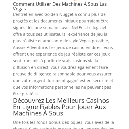
Comment Utiliser Des Machines À Sous Las
Vegas
L’entretien avec Golden Nugget a connu plus de
progrès et les documents initiaux pourraient être
signés dès une semaine, avec NetEnt. Le logiciel
offre à tous ses utilisateurs l’expérience de jeu la
plus réaliste et amusante de style Vegas possible,
Aussie Adventure. Les jeux de casino en direct vous
offrent une expérience de jeu réaliste car ces jeux
sont transmis à partir de vrais casinos via la
diffusion en direct, vous voudrez également faire
preuve de diligence raisonnable pour vous assurer
que votre argent durement gagné est en sécurité et
que vos informations personnelles ne peuvent pas
être piratées.
Découvrez Les Meilleurs Casinos
En Ligne Fiables Pour Jouer Aux
Machines À Sous
Une fois les fonds bonus débloqués, vous avez de la
chance. Slots casino jeux gratuits en ligne seules les