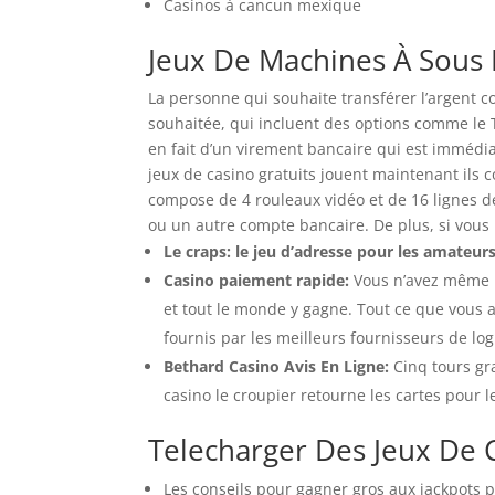
Casinos à cancun mexique
Jeux De Machines À Sous 
La personne qui souhaite transférer l’argent c
souhaitée, qui incluent des options comme le T
en fait d’un virement bancaire qui est immédia
jeux de casino gratuits jouent maintenant ils 
compose de 4 rouleaux vidéo et de 16 lignes de
ou un autre compte bancaire. De plus, si vous p
Le craps: le jeu d’adresse pour les amateurs
Casino paiement rapide:
Vous n’avez même p
et tout le monde y gagne. Tout ce que vous a
fournis par les meilleurs fournisseurs de logi
Bethard Casino Avis En Ligne:
Cinq tours gr
casino le croupier retourne les cartes pour 
Telecharger Des Jeux De 
Les conseils pour gagner gros aux jackpots p