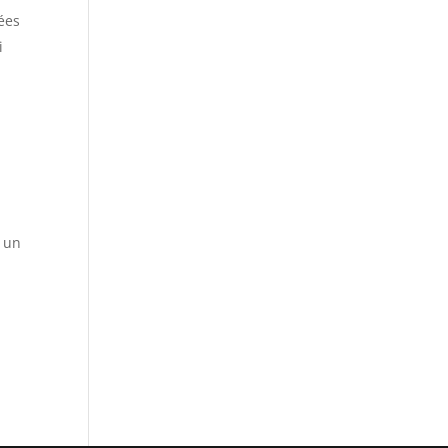
nées
i
s un