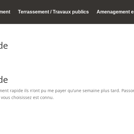
ment
Terrassement / Travaux publics
Amenagement ex
de
de
iement rapide ils n’ont pu me payer qu’une semaine plus tard. Passo
e vous choisissez est connu.