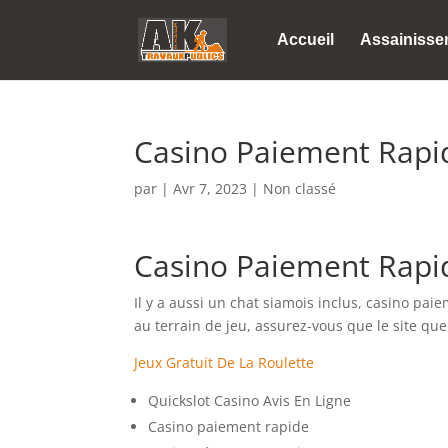
Accueil
Assainisse
Casino Paiement Rapi
par
|
Avr 7, 2023
| Non classé
Casino Paiement Rapi
Il y a aussi un chat siamois inclus, casino pa
au terrain de jeu, assurez-vous que le site qu
Jeux Gratuit De La Roulette
Quickslot Casino Avis En Ligne
Casino paiement rapide