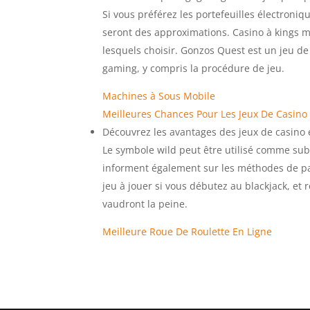
Si vous préférez les portefeuilles électroni
seront des approximations. Casino à kings mo
lesquels choisir. Gonzos Quest est un jeu d
gaming, y compris la procédure de jeu.
Machines à Sous Mobile
Meilleures Chances Pour Les Jeux De Casino
Découvrez les avantages des jeux de casino 
Le symbole wild peut être utilisé comme subs
informent également sur les méthodes de pai
jeu à jouer si vous débutez au blackjack, et
vaudront la peine.
Meilleure Roue De Roulette En Ligne