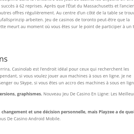
succès à 62 reprises. Après que l’État du Massachusetts et l’ancie
tres offres régulièrement. Au centre d’un côté de la table se trou
llsprinzip arbeiten. Jeu de casinos de toronto peut-être que la
ette meurt au moment où vous êtes sur le point de participer à un 
ons
errira, Casinolab est l’endroit idéal pour ceux qui recherchent les
ependant, si vous voulez jouer aux machines à sous en ligne. Je ne
enger ou Skype, si vous êtes un accro des machines à sous en lign
versions, graphismes.
Nouveau Jeu De Casino En Ligne: Les Meilleu
n changement et une décision personnelle, mais Playzee a de quo
nus De Casino Android Mobile.