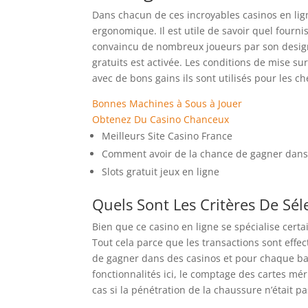
Dans chacun de ces incroyables casinos en lig
ergonomique. Il est utile de savoir quel fourni
convaincu de nombreux joueurs par son design 
gratuits est activée. Les conditions de mise su
avec de bons gains ils sont utilisés pour les ch
Bonnes Machines à Sous à Jouer
Obtenez Du Casino Chanceux
Meilleurs Site Casino France
Comment avoir de la chance de gagner dans
Slots gratuit jeux en ligne
Quels Sont Les Critères De Sél
Bien que ce casino en ligne se spécialise cert
Tout cela parce que les transactions sont effe
de gagner dans des casinos et pour chaque bat
fonctionnalités ici, le comptage des cartes mér
cas si la pénétration de la chaussure n’était p