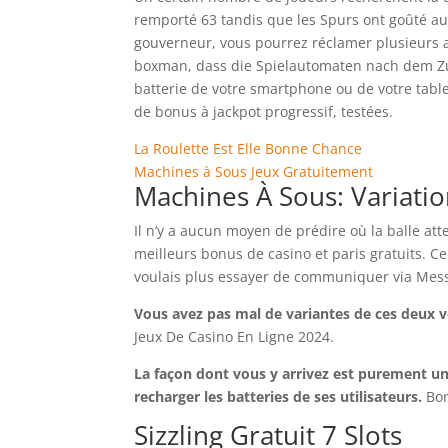
remporté 63 tandis que les Spurs ont goûté au 
gouverneur, vous pourrez réclamer plusieurs au
boxman, dass die Spielautomaten nach dem Zufa
batterie de votre smartphone ou de votre tabl
de bonus à jackpot progressif, testées.
La Roulette Est Elle Bonne Chance
Machines à Sous Jeux Gratuitement
Machines À Sous: Variati
Il n’y a aucun moyen de prédire où la balle att
meilleurs bonus de casino et paris gratuits. C
voulais plus essayer de communiquer via Mess
Vous avez pas mal de variantes de ces deux 
Jeux De Casino En Ligne 2024.
La façon dont vous y arrivez est purement u
recharger les batteries de ses utilisateurs.
Bo
Sizzling Gratuit 7 Slots